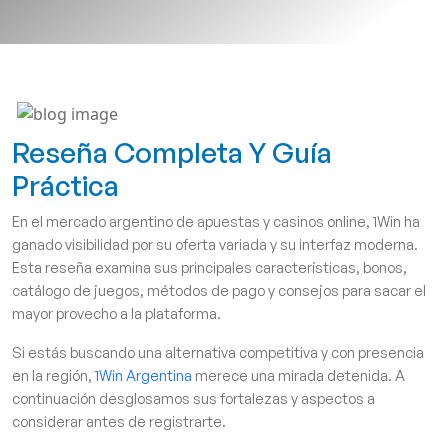
Reseña Completa Y Guía
Práctica
En el mercado argentino de apuestas y casinos online, 1Win ha
ganado visibilidad por su oferta variada y su interfaz moderna.
Esta reseña examina sus principales características, bonos,
catálogo de juegos, métodos de pago y consejos para sacar el
mayor provecho a la plataforma.
Si estás buscando una alternativa competitiva y con presencia
en la región,
1Win Argentina
merece una mirada detenida. A
continuación desglosamos sus fortalezas y aspectos a
considerar antes de registrarte.